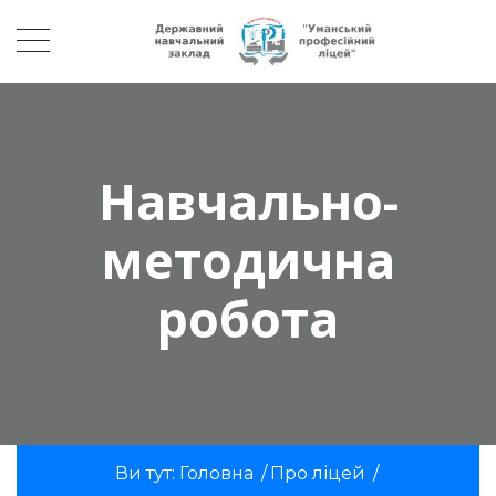
Навчально-
методична
робота
Ви тут:
Головна
/
Про ліцей
/