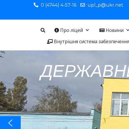
0 (4744) 4-57-16
upl_p@ukr.net
Про ліцей
Новини
Внутрішня система забезпечення 
ДЕРЖАВН