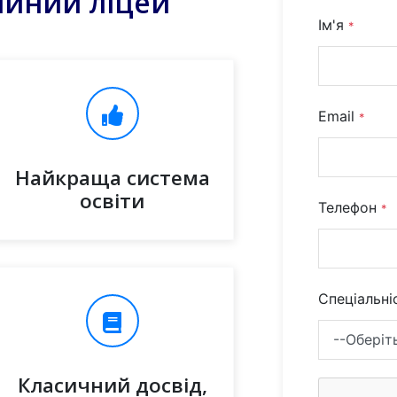
ійний ліцей"
Ім'я
*
Email
*
Найкраща система
освіти
Телефон
*
Спеціальн
Класичний досвід,