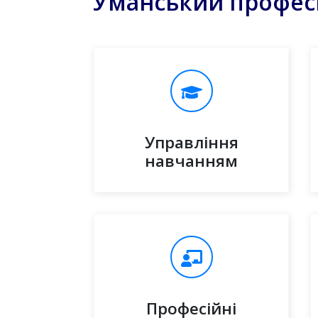
"Уманський профес
Управління
навчанням
Професійні