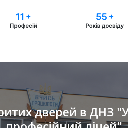
11
+
55
+
Професій
Років досвіду
ритих дверей в ДНЗ 
професійний ліцей"