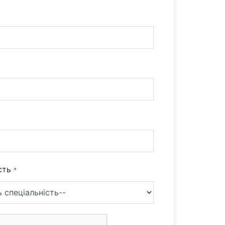
ість
*