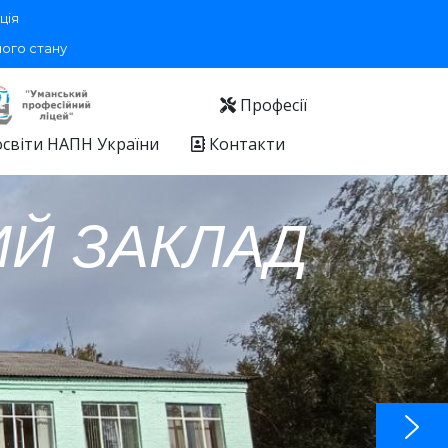
ція
ного стану
Професії
освіти НАПН України
Контакти
Й ЗАКЛАД