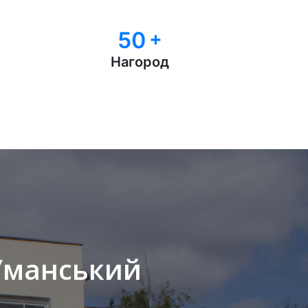
50
+
Нагород
"Уманський