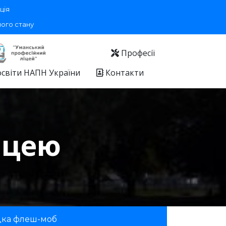
ція
ного стану
Професії
освіти НАПН України
Контакти
іцею
дка флеш-моб