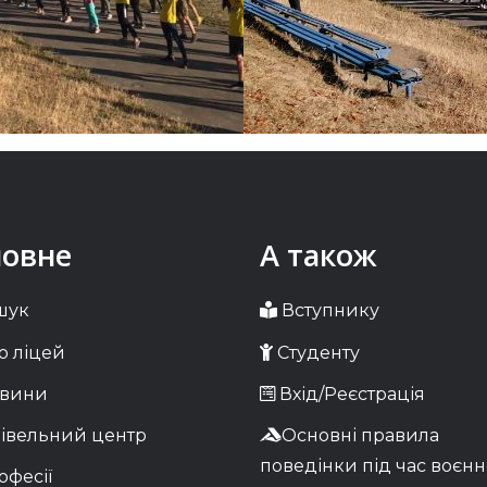
ловне
А також
шук
Вступнику
 ліцей
Студенту
вини
Вхід/Реєстрація
івельний центр
Основні правила
поведінки під час воєнн
фесії