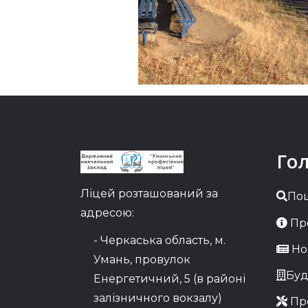
Го
Ліцей розташований за
По
адресою:
Про
- Черкаська область, м.
Но
Умань, провулок
Буд
Енергетичний, 5 (в районі
залізничного вокзалу)
Про