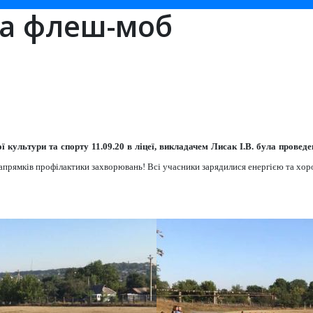
ка флеш-моб
ї культури та спорту 11.09.20 в ліцеї, викладачем Лисак І.В. була прове
напрямків профілактики захворювань! Всі учасники зарядилися енергією та хор