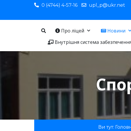
0 (4744) 4-57-16
upl_p@ukr.net
Про ліцей
Новини
Внутрішня система забезпечення 
Спо
Ви тут:
Голов