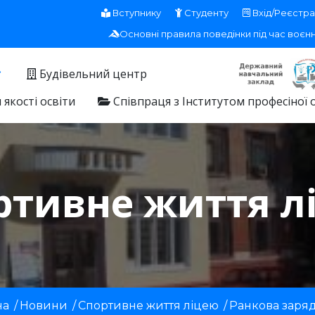
Вступнику
Студенту
Вхід/Реєстра
Основні правила поведінки під час воєн
Будівельний центр
якості освіти
Співпраця з Інститутом професіної 
ртивне життя л
на
/
Новини
/
Спортивне життя ліцею
/
Ранкова заря